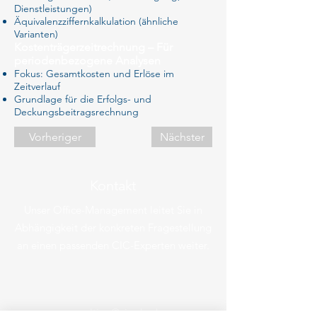
Dienstleistungen)
Äquivalenzziffernkalkulation (ähnliche
Varianten)
Kostenträgerzeitrechnung – Für
periodenbezogene Analysen
Fokus: Gesamtkosten und Erlöse im
Zeitverlauf
Grundlage für die Erfolgs- und
Deckungsbeitragsrechnung
Vorheriger
Nächster
Kontakt
Unser Office-Management leitet Sie in
Abhängigkeit der konkreten Fragestellung
an einen passenden CIC-Experten weiter.
consulting@cic-do.de