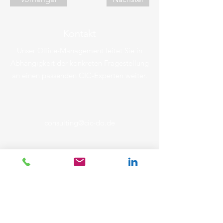
Kontakt
Unser Office-Management leitet Sie in
Abhängigkeit der konkreten Fragestellung
an einen passenden CIC-Experten weiter.
consulting@cic-do.de
Emil-Figge-Straße 88
44227 Dortmund